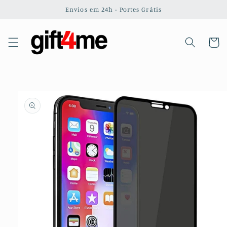
Saltar
Envios em 24h - Portes Grátis
para o
conteúdo
Carrinh
Saltar para
a
informação
do produto