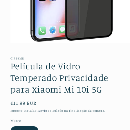
Abrir
conteúdo
multimédia
1
GIFT4ME
em
Película de Vidro
modal
Temperado Privacidade
para Xiaomi Mi 10i 5G
Preço
€11,99 EUR
normal
Imposto incluído.
Envio
calculado na finalização da compra.
Marca