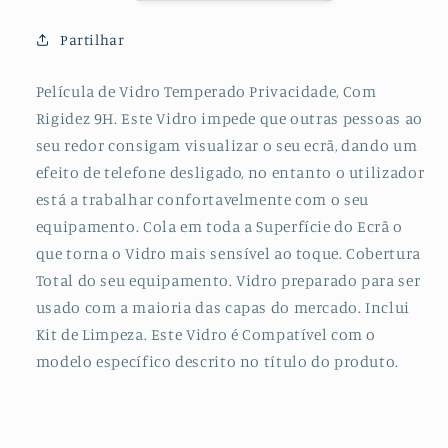
para
para
Xiaomi
Xiaomi
Partilhar
Mi
Mi
10i
10i
Película de Vidro Temperado Privacidade, Com
5G
5G
Rigidez 9H. Este Vidro impede que outras pessoas ao
seu redor consigam visualizar o seu ecrã, dando um
efeito de telefone desligado, no entanto o utilizador
está a trabalhar confortavelmente com o seu
equipamento. Cola em toda a Superfície do Ecrã o
que torna o Vidro mais sensível ao toque. Cobertura
Total do seu equipamento. Vidro preparado para ser
usado com a maioria das capas do mercado. Inclui
Kit de Limpeza. Este Vidro é Compatível com o
modelo específico descrito no título do produto.