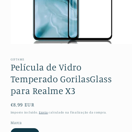
Abrir
conteúdo
multimédia
1
GIFT4ME
em
Película de Vidro
modal
Temperado GorilasGlass
para Realme X3
Preço
€8,99 EUR
normal
Imposto incluído.
Envio
calculado na finalização da compra.
Marca