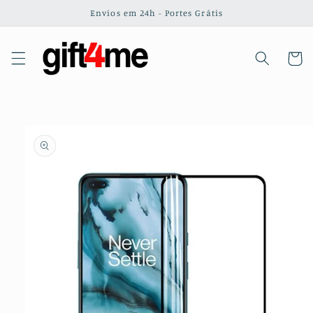
Saltar
Envios em 24h - Portes Grátis
para o
conteúdo
Carrinh
Saltar para
a
informação
do produto