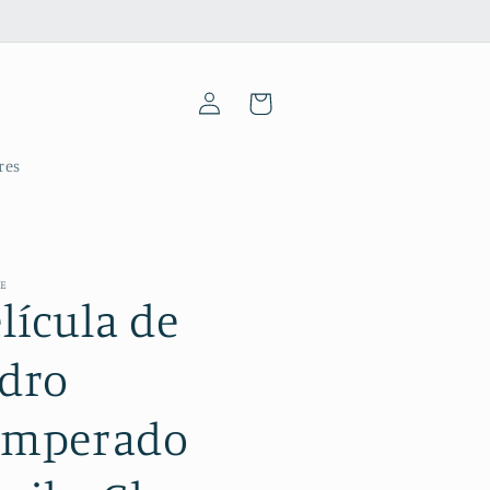
Iniciar
Carrinho
sessão
res
ME
lícula de
idro
emperado