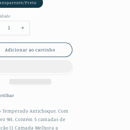
ansparente/Preto
idade
minuir
Aumentar
a
uantidade
quantidade
e
de
Adicionar ao carrinho
lícula
Película
e
de
dro
Vidro
emperado
Temperado
orilasGlass
GorilasGlass
ara
para
amsung
Samsung
rtilhar
alaxy
Galaxy
12
M12
o Temperado Antichoque, Com
dez 9H. Contém 5 camadas de
eção (1 Camada Melhora a