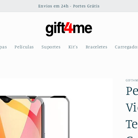
Envios em 24h - Portes Grátis
pas
Películas
Suportes
Kit´s
Braceletes
Carregado
GIFT4
Pe
V
T