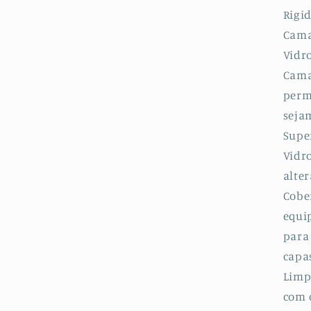
Rigi
Cama
Vidr
Cama
perm
sejam
Super
Vidr
alter
Cobe
equi
para
capa
Limp
com 