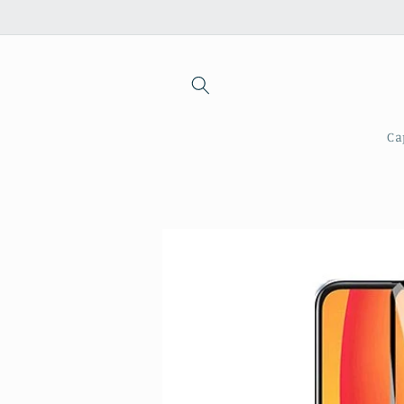
Saltar
para o
conteúdo
Ca
Saltar para
a
informação
do produto