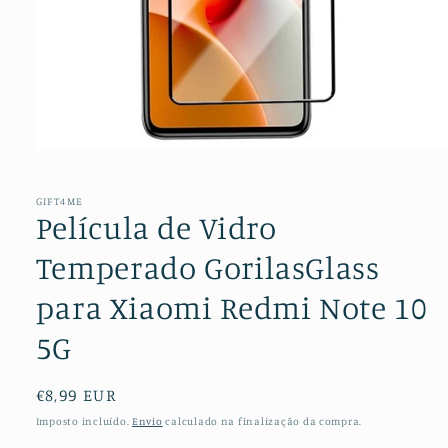
Abrir
conteúdo
multimédia
1
GIFT4ME
em
Película de Vidro
modal
Temperado GorilasGlass
para Xiaomi Redmi Note 10
5G
Preço
€8,99 EUR
normal
Imposto incluído.
Envio
calculado na finalização da compra.