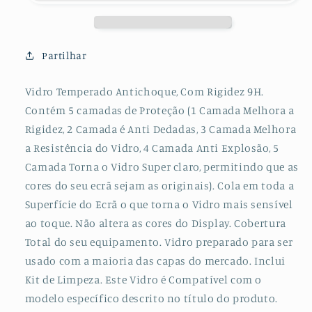
Temperado
Temperado
GorilasGlass
GorilasGlass
para
para
Xiaomi
Xiaomi
Partilhar
Redmi
Redmi
Note
Note
Vidro Temperado Antichoque, Com Rigidez 9H.
10
10
Contém 5 camadas de Proteção (1 Camada Melhora a
5G
5G
Rigidez, 2 Camada é Anti Dedadas, 3 Camada Melhora
a Resistência do Vidro, 4 Camada Anti Explosão, 5
Camada Torna o Vidro Super claro, permitindo que as
cores do seu ecrã sejam as originais). Cola em toda a
Superfície do Ecrã o que torna o Vidro mais sensível
ao toque. Não altera as cores do Display. Cobertura
Total do seu equipamento. Vidro preparado para ser
usado com a maioria das capas do mercado. Inclui
Kit de Limpeza. Este Vidro é Compatível com o
modelo específico descrito no título do produto.