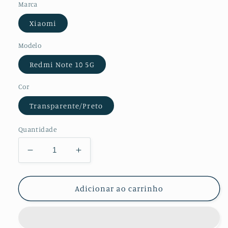
Marca
Xiaomi
Modelo
Redmi Note 10 5G
Cor
Transparente/Preto
Quantidade
Diminuir
Aumentar
a
a
quantidade
quantidade
de
de
Adicionar ao carrinho
Película
Película
de
de
Vidro
Vidro