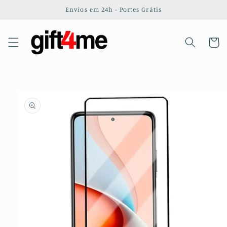
Saltar
Envios em 24h - Portes Grátis
para o
conteúdo
Carrinh
Saltar para
a
informação
do produto