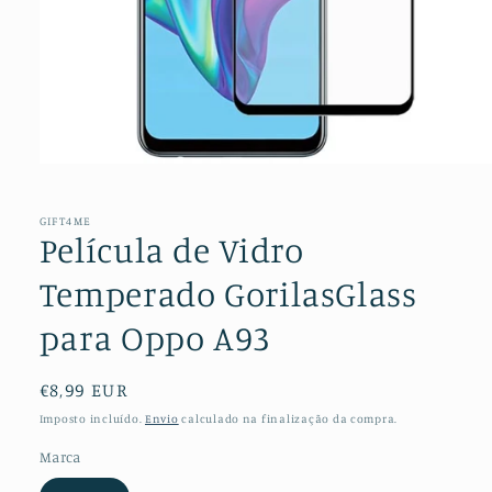
Abrir
conteúdo
multimédia
1
GIFT4ME
em
Película de Vidro
modal
Temperado GorilasGlass
para Oppo A93
Preço
€8,99 EUR
normal
Imposto incluído.
Envio
calculado na finalização da compra.
Marca