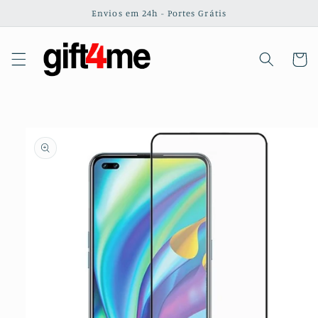
Saltar
Envios em 24h - Portes Grátis
para o
conteúdo
Carrinh
Saltar para
a
informação
do produto