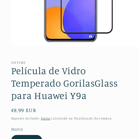
Abrir
conteúdo
multimédia
1
GIFT4ME
em
Película de Vidro
modal
Temperado GorilasGlass
para Huawei Y9a
Preço
€8,99 EUR
normal
Imposto incluído.
Envio
calculado na finalização da compra.
Marca