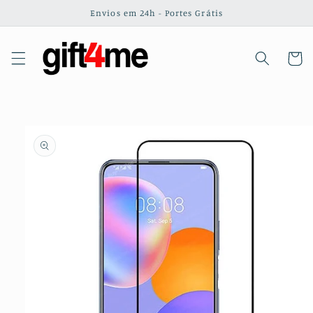
Saltar
Envios em 24h - Portes Grátis
para o
conteúdo
Carrinh
Saltar para
a
informação
do produto