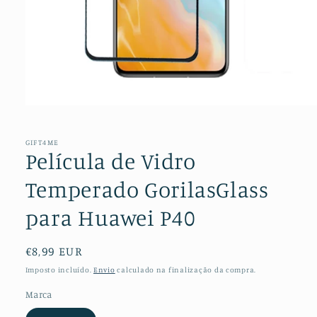
Abrir
conteúdo
multimédia
1
GIFT4ME
em
Película de Vidro
modal
Temperado GorilasGlass
para Huawei P40
Preço
€8,99 EUR
normal
Imposto incluído.
Envio
calculado na finalização da compra.
Marca