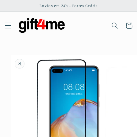
Saltar
Envios em 24h - Portes Grátis
para o
conteúdo
Carrinh
Saltar para
a
informação
do produto