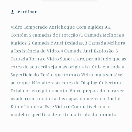
para
para
Huawei
Huawei
Partilhar
P40
P40
Lite
Lite
Vidro Temperado Antichoque, Com Rigidez 9H.
E
E
Contém 5 camadas de Proteção (1 Camada Melhora a
Rigidez, 2 Camada é Anti Dedadas, 3 Camada Melhora
a Resistência do Vidro, 4 Camada Anti Explosão, 5
Camada Torna o Vidro Super claro, permitindo que as
cores do seu ecrã sejam as originais). Cola em toda a
Superfície do Ecrã o que torna o Vidro mais sensível
ao toque. Não altera as cores do Display. Cobertura
Total do seu equipamento. Vidro preparado para ser
usado com a maioria das capas do mercado. Inclui
Kit de Limpeza. Este Vidro é Compatível com o
modelo específico descrito no título do produto.