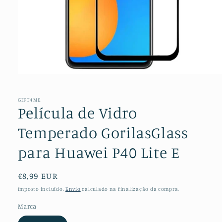
Abrir
conteúdo
multimédia
1
GIFT4ME
em
Película de Vidro
modal
Temperado GorilasGlass
para Huawei P40 Lite E
Preço
€8,99 EUR
normal
Imposto incluído.
Envio
calculado na finalização da compra.
Marca