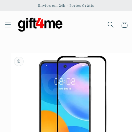
Saltar
Envios em 24h - Portes Grátis
para o
conteúdo
Carrinh
Saltar para
a
informação
do produto