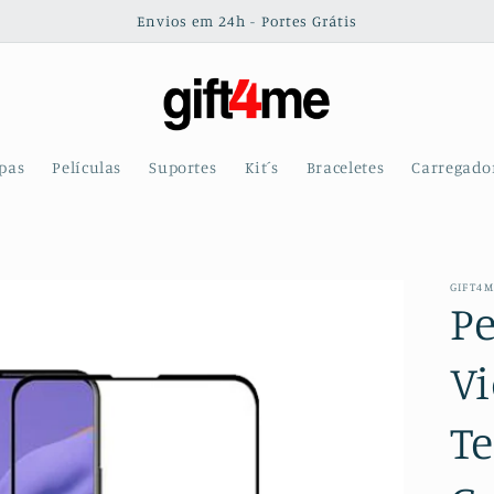
Envios em 24h - Portes Grátis
pas
Películas
Suportes
Kit´s
Braceletes
Carregado
GIFT4
Pe
V
T