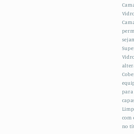
Cama
Vidr
Cama
perm
sejam
Super
Vidr
alter
Cobe
equi
para
capa
Limp
com 
no tí