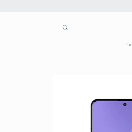
Saltar
para o
conteúdo
Ca
Saltar para
a
informação
do produto