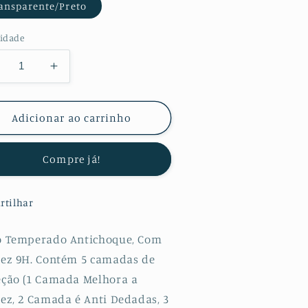
ansparente/Preto
idade
minuir
Aumentar
a
uantidade
quantidade
e
de
Adicionar ao carrinho
lícula
Película
e
de
Compre já!
dro
Vidro
emperado
Temperado
orilasGlass
GorilasGlass
rtilhar
ara
para
amsung
Samsung
alaxy
Galaxy
o Temperado Antichoque, Com
71
A71
dez 9H. Contém 5 camadas de
eção (1 Camada Melhora a
dez, 2 Camada é Anti Dedadas, 3