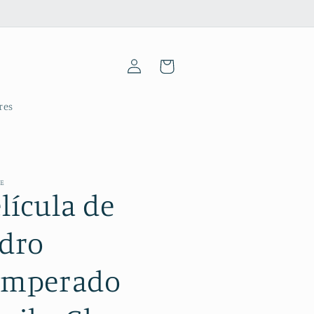
Iniciar
Carrinho
sessão
res
ME
lícula de
idro
emperado