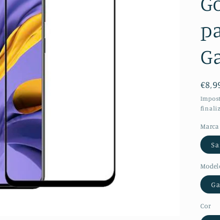
Go
p
G
Pre
€8,9
nor
Impost
finali
Marca
S
Model
Ga
Cor