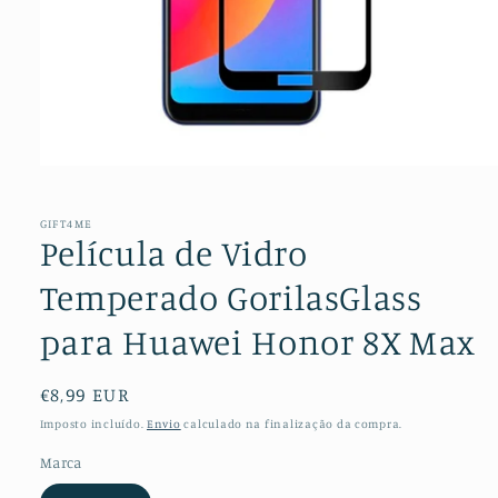
Abrir
conteúdo
multimédia
1
GIFT4ME
em
Película de Vidro
modal
Temperado GorilasGlass
para Huawei Honor 8X Max
Preço
€8,99 EUR
normal
Imposto incluído.
Envio
calculado na finalização da compra.
Marca