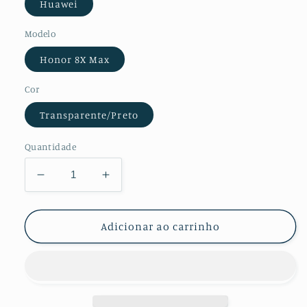
Huawei
Modelo
Honor 8X Max
Cor
Transparente/Preto
Quantidade
Diminuir
Aumentar
a
a
quantidade
quantidade
de
de
Adicionar ao carrinho
Película
Película
de
de
Vidro
Vidro
Temperado
Temperado
GorilasGlass
GorilasGlass