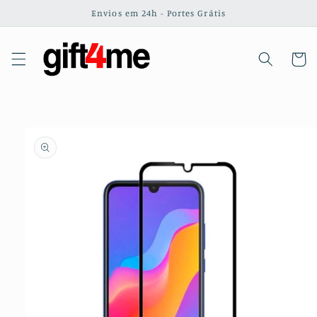
Saltar
Envios em 24h - Portes Grátis
para o
conteúdo
Carrinh
Saltar para
a
informação
do produto