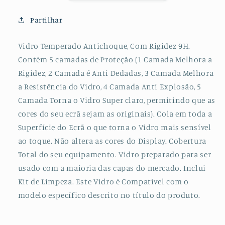
para
para
Huawei
Huawei
Partilhar
Honor
Honor
8X
8X
Vidro Temperado Antichoque, Com Rigidez 9H.
Max
Max
Contém 5 camadas de Proteção (1 Camada Melhora a
Rigidez, 2 Camada é Anti Dedadas, 3 Camada Melhora
a Resistência do Vidro, 4 Camada Anti Explosão, 5
Camada Torna o Vidro Super claro, permitindo que as
cores do seu ecrã sejam as originais). Cola em toda a
Superfície do Ecrã o que torna o Vidro mais sensível
ao toque. Não altera as cores do Display. Cobertura
Total do seu equipamento. Vidro preparado para ser
usado com a maioria das capas do mercado. Inclui
Kit de Limpeza. Este Vidro é Compatível com o
modelo específico descrito no título do produto.