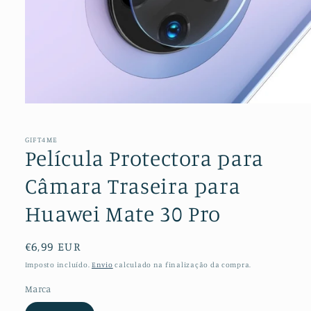
Abrir
conteúdo
multimédia
1
GIFT4ME
em
Película Protectora para
modal
Câmara Traseira para
Huawei Mate 30 Pro
Preço
€6,99 EUR
normal
Imposto incluído.
Envio
calculado na finalização da compra.
Marca