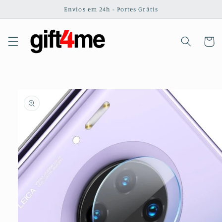
Saltar
Envios em 24h - Portes Grátis
para o
conteúdo
Carrinh
Saltar para
a
informação
do produto