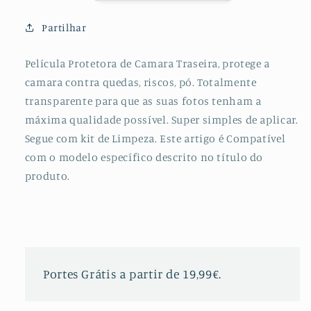
para
para
Huawei
Huawei
Partilhar
Mate
Mate
30
30
Película Protetora de Camara Traseira, protege a
Pro
Pro
camara contra quedas, riscos, pó. Totalmente
transparente para que as suas fotos tenham a
máxima qualidade possível. Super simples de aplicar.
Segue com kit de Limpeza. Este artigo é Compatível
com o modelo específico descrito no título do
produto.
Portes Grátis a partir de 19,99€.