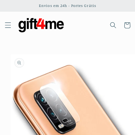
Saltar
Envios em 24h - Portes Grátis
para o
conteúdo
Carrinh
Saltar para
a
informação
do produto