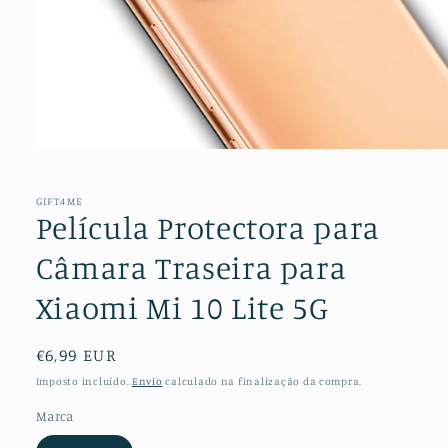
Abrir
conteúdo
multimédia
1
GIFT4ME
em
Película Protectora para
modal
Câmara Traseira para
Xiaomi Mi 10 Lite 5G
Preço
€6,99 EUR
normal
Imposto incluído.
Envio
calculado na finalização da compra.
Marca