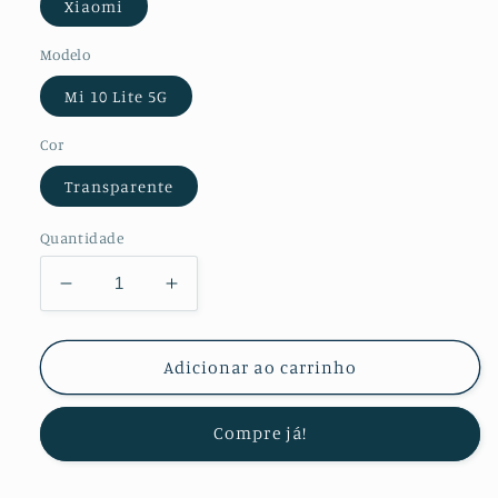
Xiaomi
Modelo
Mi 10 Lite 5G
Cor
Transparente
Quantidade
Diminuir
Aumentar
a
a
quantidade
quantidade
de
de
Adicionar ao carrinho
Película
Película
Protectora
Protectora
Compre já!
para
para
Câmara
Câmara
Traseira
Traseira