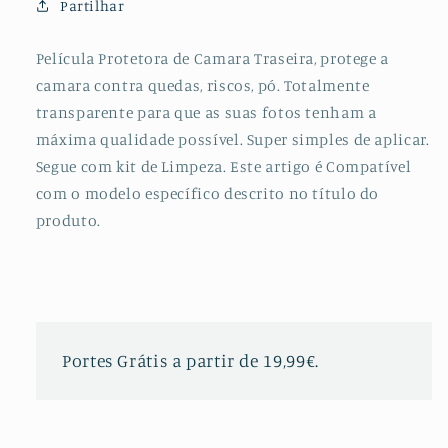
Partilhar
para
para
Xiaomi
Xiaomi
Mi
Mi
Película Protetora de Camara Traseira, protege a
10
10
camara contra quedas, riscos, pó. Totalmente
Lite
Lite
transparente para que as suas fotos tenham a
5G
5G
máxima qualidade possível. Super simples de aplicar.
Segue com kit de Limpeza. Este artigo é Compatível
com o modelo específico descrito no título do
produto.
Portes Grátis a partir de 19,99€.