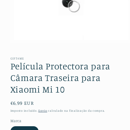
Abrir
conteúdo
multimédia
1
GIFT4ME
em
Película Protectora para
modal
Câmara Traseira para
Xiaomi Mi 10
Preço
€6,99 EUR
normal
Imposto incluído.
Envio
calculado na finalização da compra.
Marca