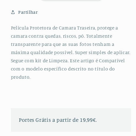
para
para
Xiaomi
Xiaomi
Partilhar
Mi
Mi
10
10
Película Protetora de Camara Traseira, protege a
camara contra quedas, riscos, pó. Totalmente
transparente para que as suas fotos tenham a
máxima qualidade possível. Super simples de aplicar.
Segue com kit de Limpeza. Este artigo é Compatível
com o modelo específico descrito no título do
produto.
Portes Grátis a partir de 19,99€.