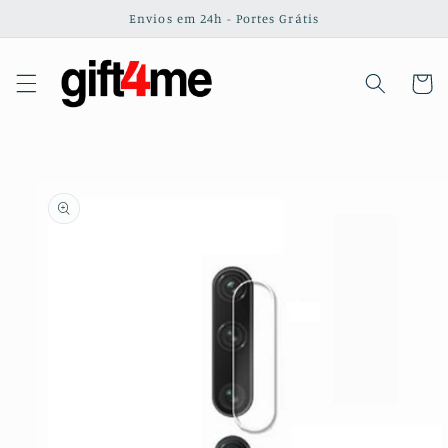
Saltar
Envios em 24h - Portes Grátis
para o
conteúdo
Carrinh
Saltar para
a
informação
do produto