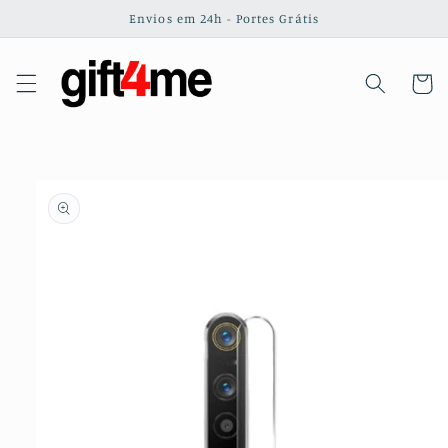
Saltar
Envios em 24h - Portes Grátis
para o
conteúdo
Carrinh
Saltar para
a
informação
do produto