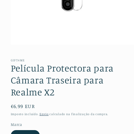
Abrir
conteúdo
multimédia
1
GIFT4ME
em
Película Protectora para
modal
Câmara Traseira para
Realme X2
Preço
€6,99 EUR
normal
Imposto incluído.
Envio
calculado na finalização da compra.
Marca