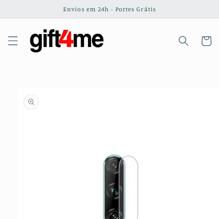
Saltar
Envios em 24h - Portes Grátis
para o
conteúdo
Carrinh
Saltar para
a
informação
do produto