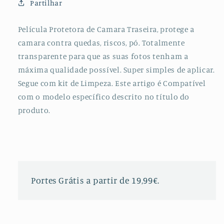
Partilhar
para
para
Huawei
Huawei
Honor
Honor
Película Protetora de Camara Traseira, protege a
9X
9X
camara contra quedas, riscos, pó. Totalmente
Pro
Pro
transparente para que as suas fotos tenham a
máxima qualidade possível. Super simples de aplicar.
Segue com kit de Limpeza. Este artigo é Compatível
com o modelo específico descrito no título do
produto.
Portes Grátis a partir de 19,99€.