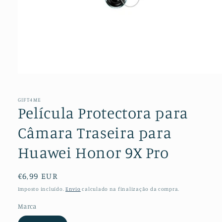
Abrir
conteúdo
multimédia
1
GIFT4ME
em
Película Protectora para
modal
Câmara Traseira para
Huawei Honor 9X Pro
Preço
€6,99 EUR
normal
Imposto incluído.
Envio
calculado na finalização da compra.
Marca