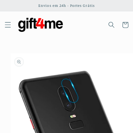
Saltar
Envios em 24h - Portes Grátis
para o
conteúdo
Carrinh
Saltar para
a
informação
do produto