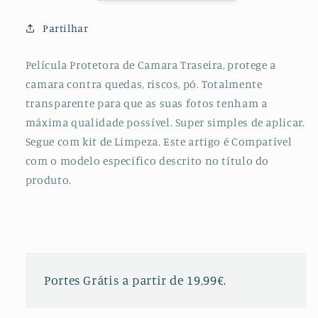
para
para
OnePlus
OnePlus
Partilhar
7
7
Pro
Pro
Película Protetora de Camara Traseira, protege a
camara contra quedas, riscos, pó. Totalmente
transparente para que as suas fotos tenham a
máxima qualidade possível. Super simples de aplicar.
Segue com kit de Limpeza. Este artigo é Compatível
com o modelo específico descrito no título do
produto.
Portes Grátis a partir de 19,99€.