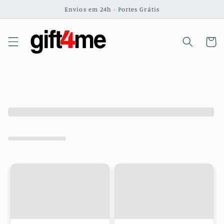
Saltar
Envios em 24h - Portes Grátis
para o
conteúdo
Carrinh