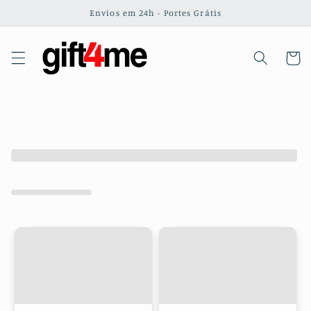
Saltar
Envios em 24h - Portes Grátis
para o
conteúdo
Carrinh