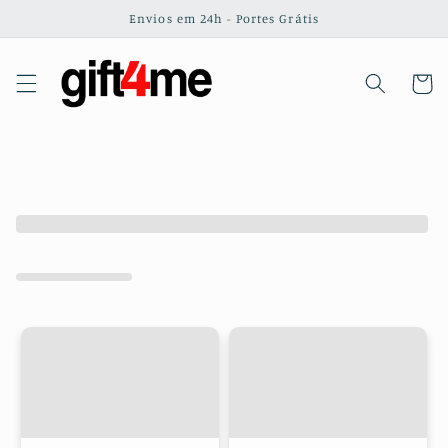
Saltar
Envios em 24h - Portes Grátis
para o
conteúdo
Carrinh